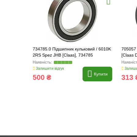
734785.0 Підшипник кульковий / 6010K
705057
2RS Spez JHB [Claas], 734785
[Claas 
Z41096
Залишити відгук
Залиши
Купити
500 ₴
313 