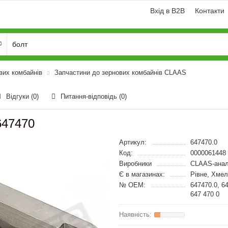
Вхід в B2B
Контакти
вих комбайнів
Запчастини до зернових комбайнів CLAAS
Відгуки (0)
Питання-відповідь
(0)
647470
Артикул:
647470.0
Код:
0000061448
Виробники
CLAAS-анал
Є в магазинах:
Рівне, Хме
№ OEM:
647470.0, 6
647 470 0