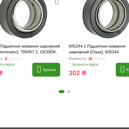
 Підшипник ковзання шарнірний
605244.1 Підшипник ковзання
Dominator], 705057.2, GE30DK,
шарнірний [Claas], 605244
ти відгук
Залишити відгук
Купити
К
₴
302 ₴