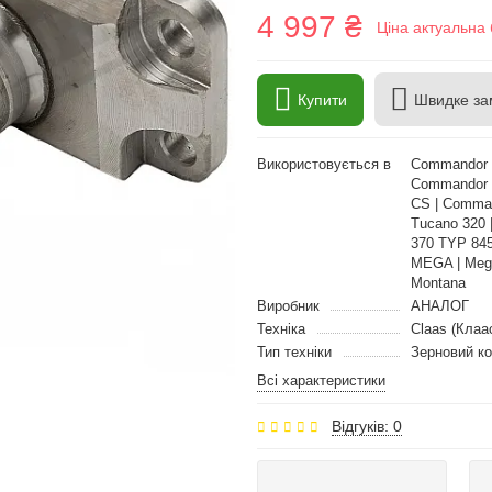
4 997 ₴
Ціна актуальна 
Купити
Швидке за
Використовується в
Commandor 1
Commandor 
CS | Comman
Tucano 320 
370 TYP 845
MEGA | Mega
Montana
Виробник
АНАЛОГ
Техніка
Claas (Клаа
Тип техніки
Зерновий к
Всі характеристики
Відгуків: 0