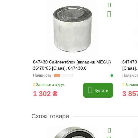
647430 Сайлентблок (вкладиш MEGU)
647470 
36*70*65 [Claas], 647430.0
[Claas]
Залишити відгук
Залиши
Купити
1 302 ₴
3 85
Схожі товари