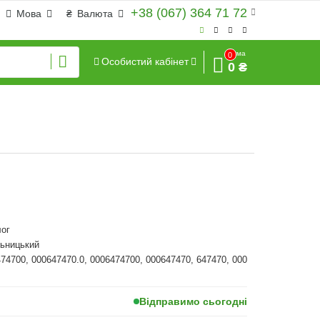
+38 (067) 364 71 72
Мова
₴
Валюта
Сума
0
Особистий кабінет
0 ₴
ог
льницький
474700, 000647470.0, 0006474700, 000647470, 647470, 000
Відправимо сьогодні