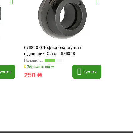
678949.0 Тефлонова втулка /
631663.0 П
підшипник [Claas], 678949
631663
Залишити відгук
Залишити ві
упити
Купити
250 ₴
1 041 