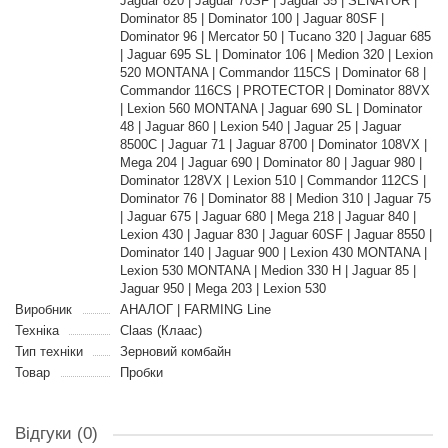
Jaguar 820 | Jaguar 70SF | Jaguar 35 | SENATOR |
Dominator 85 | Dominator 100 | Jaguar 80SF |
Dominator 96 | Mercator 50 | Tucano 320 | Jaguar 685
| Jaguar 695 SL | Dominator 106 | Medion 320 | Lexion
520 MONTANA | Commandor 115CS | Dominator 68 |
Commandor 116CS | PROTECTOR | Dominator 88VX
| Lexion 560 MONTANA | Jaguar 690 SL | Dominator
48 | Jaguar 860 | Lexion 540 | Jaguar 25 | Jaguar
8500C | Jaguar 71 | Jaguar 8700 | Dominator 108VX |
Mega 204 | Jaguar 690 | Dominator 80 | Jaguar 980 |
Dominator 128VX | Lexion 510 | Commandor 112CS |
Dominator 76 | Dominator 88 | Medion 310 | Jaguar 75
| Jaguar 675 | Jaguar 680 | Mega 218 | Jaguar 840 |
Lexion 430 | Jaguar 830 | Jaguar 60SF | Jaguar 8550 |
Dominator 140 | Jaguar 900 | Lexion 430 MONTANA |
Lexion 530 MONTANA | Medion 330 H | Jaguar 85 |
Jaguar 950 | Mega 203 | Lexion 530
Виробник
АНАЛОГ | FARMING Line
Техніка
Claas (Клаас)
Тип техніки
Зерновий комбайн
Товар
Пробки
Відгуки (0)