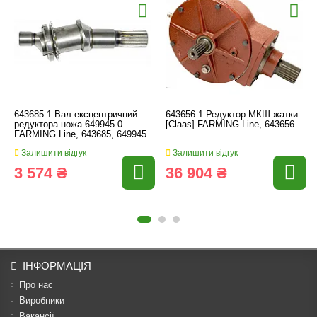
643685.1 Вал ексцентричний
643656.1 Редуктор МКШ жатки
редуктора ножа 649945.0
[Claas] FARMING Line, 643656
FARMING Line, 643685, 649945
Залишити відгук
Залишити відгук
3 574 ₴
36 904 ₴
ІНФОРМАЦІЯ
Про нас
Виробники
Вакансії