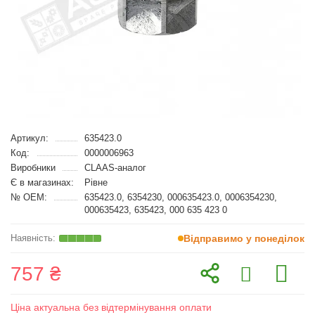
Артикул:
635423.0
Код:
0000006963
Виробники
CLAAS-аналог
Є в магазинах:
Рівне
№ OEM:
635423.0, 6354230, 000635423.0, 0006354230,
000635423, 635423, 000 635 423 0
Відправимо у понеділок
757 ₴
Ціна актуальна без відтермінування оплати