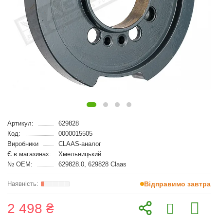
Артикул:
629828
Код:
0000015505
Виробники
CLAAS-аналог
Є в магазинах:
Хмельницький
№ OEM:
629828.0, 629828 Claas
Відправимо завтра
2 498 ₴