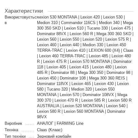
Характеристики
Використовується
Lexion 530 MONTANA | Lexion 420 | Lexion 530 |
в
Medion 310 | Commandor 116CS | Medion 340 | Mega
300 350 SKD | Lexion 510 | Tucano 330 | Lexion 475 |
Dominator 88VX | Lexion 560 R | Mega 300 360 SKD |
Lexion 560 | Lexion 550 | Lexion 520 | Lexion 575 R |
Lexion 460 | Lexion 440 | Medion 330 | Lexion 450
TERRA-TRAC | Lexion 410 | LEXION 600 (X4) | Claas
| Lexion 460 TERRA-TRAC | Lexion 485 | Lexion 480
R | Lexion 475 R | Lexion 570 MONTANA | Dominator
118 | Lexion 405 | Lexion 415 | Lexion 480 | Lexion
485 R | Dominator 88 | Mega 300 350 | Dominator 98 |
Lexion 450 | Dominator 108 | Mega 300 360 REIS |
Dominator 118VX | Lexion 465 | Lexion 430 | Lexion
580 | Tucano 320 | Medion 320 | Lexion 550
MONTANA | Lexion 570 | Dominator 108VX | Mega
300 370 | Lexion 470 R | Lexion 585 R | Lexion 580 R
AUSTRALIA | Lexion 520 MONTANA | Lexion 540 |
Lexion 580 R | Lexion 560 MONTANA | Dominator
98VX
Виробник
АНАЛОГ | FARMING Line
Техніка
Claas (Клаас)
Тип техніки
Зерновий комбайн