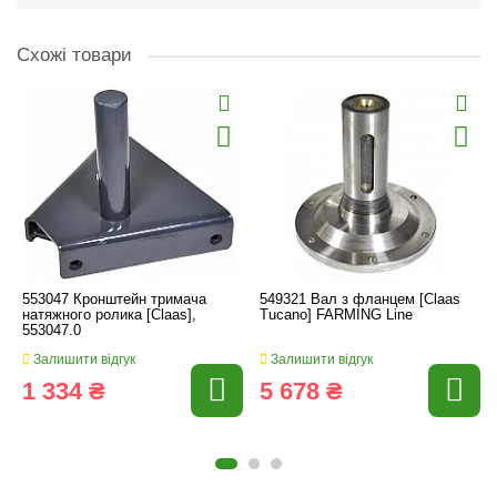
Схожі товари
553047 Кронштейн тримача
549321 Вал з фланцем [Claas
натяжного ролика [Claas],
Tucano] FARMING Line
553047.0
Залишити відгук
Залишити відгук
1 334 ₴
5 678 ₴