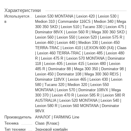
Характеристики
Используется
Lexion 530 MONTANA | Lexion 420 | Lexion 530 |
в
Medion 310 | Commandor 116CS | Medion 340 | Mega
300 350 SKD | Lexion 510 | Tucano 330 | Lexion 475 |
Dominator 88VX | Lexion 560 R | Mega 300 360 SKD |
Lexion 560 | Lexion 550 | Lexion 520 | Lexion 575 R |
Lexion 460 | Lexion 440 | Medion 330 | Lexion 450
TERRA-TRAC | Lexion 410 | LEXION 600 (X4) | Claas
| Lexion 460 TERRA-TRAC | Lexion 485 | Lexion 480
R | Lexion 475 R | Lexion 570 MONTANA | Dominator
118 | Lexion 405 | Lexion 415 | Lexion 480 | Lexion
485 R | Dominator 88 | Mega 300 350 | Dominator 98 |
Lexion 450 | Dominator 108 | Mega 300 360 REIS |
Dominator 118VX | Lexion 465 | Lexion 430 | Lexion
580 | Tucano 320 | Medion 320 | Lexion 550
MONTANA | Lexion 570 | Dominator 108VX | Mega
300 370 | Lexion 470 R | Lexion 585 R | Lexion 580 R
AUSTRALIA | Lexion 520 MONTANA | Lexion 540 |
Lexion 580 R | Lexion 560 MONTANA | Dominator
98VX
Производитель
АНАЛОГ | FARMING Line
Техника
Claas (Клаас)
Тип техники
Зерновой комбайн