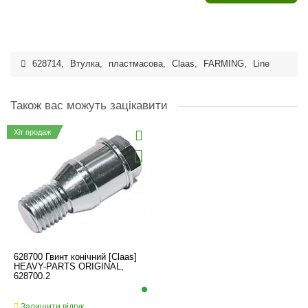
628714
,
Втулка
,
пластмасова
,
Claas
,
FARMING
,
Line
Також вас можуть зацікавити
Хіт продаж
628700 Гвинт конічний [Claas]
HEAVY-PARTS ORIGINAL,
628700.2
Залишити відгук