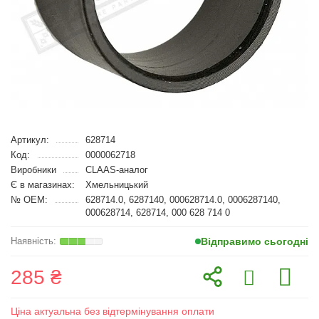
Артикул:
628714
Код:
0000062718
Виробники
CLAAS-аналог
Є в магазинах:
Хмельницький
№ OEM:
628714.0, 6287140, 000628714.0, 0006287140,
000628714, 628714, 000 628 714 0
Відправимо сьогодні
285 ₴
Ціна актуальна без відтермінування оплати