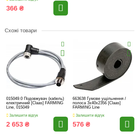
366 ₴
Схожі товари
015049.0 Подовжувач (кабель)
663638 Гумове ущільнення /
електричний [Claas] FARMING
полоса 3x40x2356 [Claas]
Line, 015049
FARMING Line
Залишити відгук
Залишити відгук
2 653 ₴
576 ₴