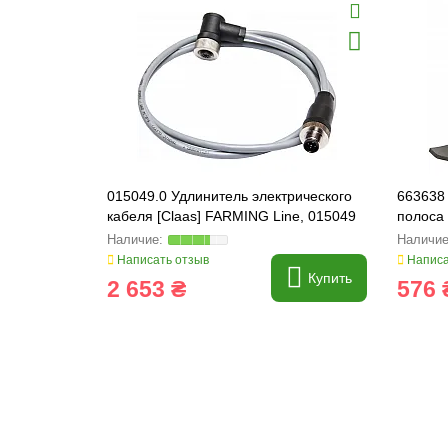
015049.0 Удлинитель электрического
663638 
кабеля [Claas] FARMING Line, 015049
полоса
Line, 6
Написать отзыв
Написа
Купить
2 653 ₴
576 