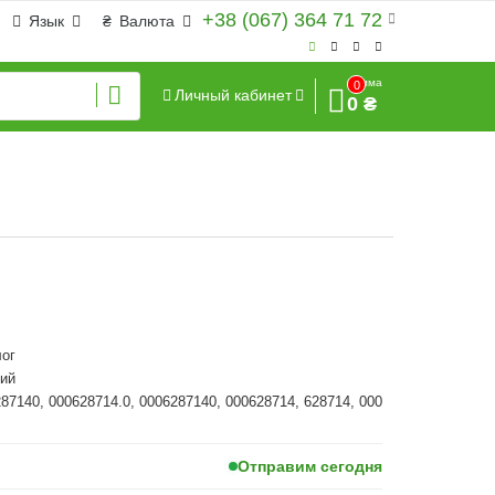
+38 (067) 364 71 72
Язык
₴
Валюта
Сумма
0
Личный кабинет
0 ₴
ог
ий
287140, 000628714.0, 0006287140, 000628714, 628714, 000
Отправим сегодня