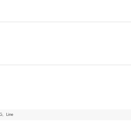
G
,
Line