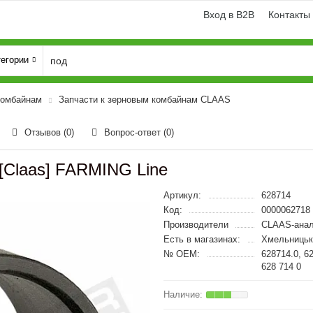
Вход в B2B
Контакты
тегории
комбайнам
Запчасти к зерновым комбайнам CLAAS
Отзывов (0)
Вопрос-ответ
(0)
[Claas] FARMING Line
Артикул:
628714
Код:
0000062718
Производители
CLAAS-анал
Есть в магазинах:
Хмельницьк
№ OEM:
628714.0, 6
628 714 0