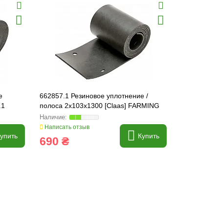
е
662857.1 Резиновое уплотнение /
600461 Рез
.1
полоса 2x103x1300 [Claas] FARMING
полоса ) F
Line, 662857
600461.0
Написать отзыв
Написать о
упить
Купить
690 ₴
450 ₴