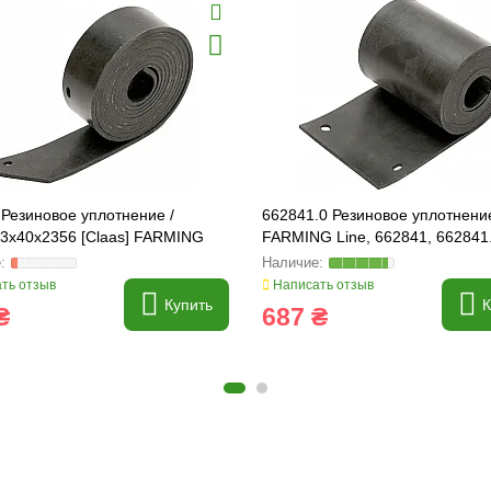
Резиновое уплотнение /
662841.0 Резиновое уплотнени
 3x40x2356 [Claas] FARMING
FARMING Line, 662841, 662841
63638.0
ть отзыв
Написать отзыв
Купить
К
₴
687 ₴