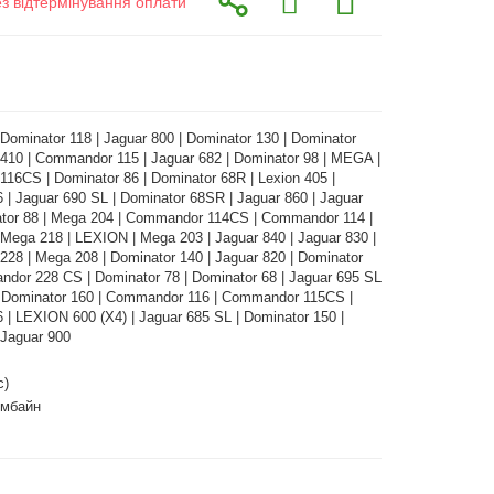
ез відтермінування оплати
 Dominator 118 | Jaguar 800 | Dominator 130 | Dominator
 410 | Commandor 115 | Jaguar 682 | Dominator 98 | MEGA |
16CS | Dominator 86 | Dominator 68R | Lexion 405 |
 | Jaguar 690 SL | Dominator 68SR | Jaguar 860 | Jaguar
ator 88 | Mega 204 | Commandor 114CS | Commandor 114 |
 Mega 218 | LEXION | Mega 203 | Jaguar 840 | Jaguar 830 |
28 | Mega 208 | Dominator 140 | Jaguar 820 | Dominator
ndor 228 CS | Dominator 78 | Dominator 68 | Jaguar 695 SL
| Dominator 160 | Commandor 116 | Commandor 115CS |
 | LEXION 600 (X4) | Jaguar 685 SL | Dominator 150 |
 Jaguar 900
с)
омбайн