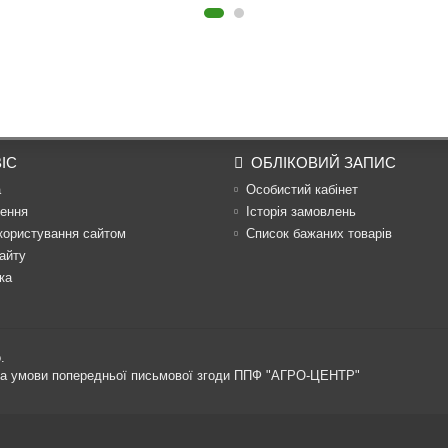
ІС
ОБЛІКОВИЙ ЗАПИС
а
Особистий кабінет
ення
Історія замовлень
користування сайтом
Список бажаних товарів
айту
ка
.
 за умови попередньої письмової згоди ППФ "АГРО-ЦЕНТР"