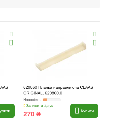
Хіт продаж
LAAS
629860 Планка направляюча CLAAS
767936 Сегм
ORIGINAL, 629860.0
[Claas] GE
Залишити відгук
Залишити ві
упити
Купити
270 ₴
63 ₴