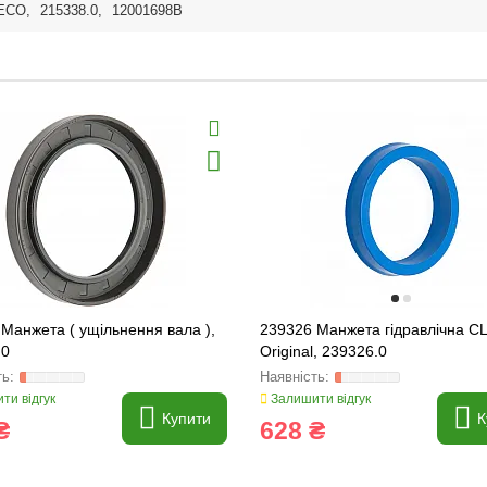
ECO
,
215338.0
,
12001698B
Манжета ( ущільнення вала ),
239326 Манжета гідравлічна C
.0
Original, 239326.0
ти відгук
Залишити відгук
Купити
К
₴
628 ₴