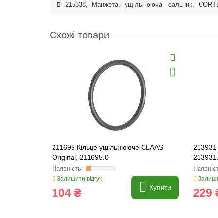
215338
,
Манжета
,
ущільнююча
,
сальник
,
CORT
Схожі товари
211695 Кільце ущільнююче CLAAS
233931 
Original, 211695.0
233931
Залишити відгук
Залиши
Купити
104 ₴
229 