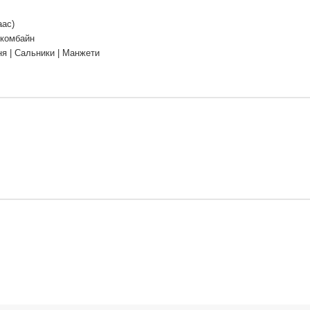
аас)
 комбайн
я | Сальники | Манжети