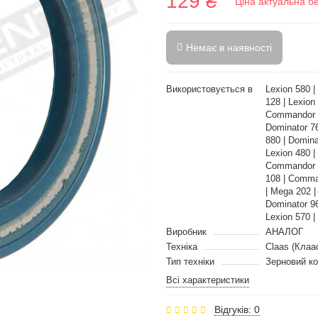
129 ₴
Ціна актуальна б
Немає в наявності
Використовується в
Lexion 580 |
128 | Lexion
Commandor 1
Dominator 76
880 | Domin
Lexion 480 |
Commandor 2
108 | Comma
| Mega 202 
Dominator 96
Lexion 570 |
Виробник
АНАЛОГ
Техніка
Claas (Клаа
Тип техніки
Зерновий к
Всі характеристики
Відгуків: 0