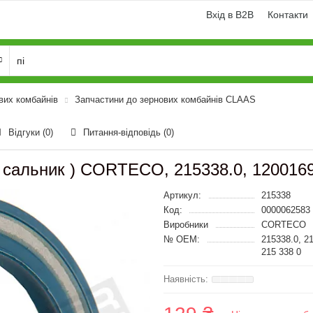
Вхід в B2B
Контакти
вих комбайнів
Запчастини до зернових комбайнів CLAAS
Відгуки (0)
Питання-відповідь
(0)
 сальник ) CORTECO, 215338.0, 120016
Артикул:
215338
Код:
0000062583
Виробники
CORTECO
№ OEM:
215338.0, 2
215 338 0