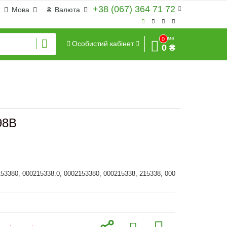
+38 (067) 364 71 72
Мова
₴
Валюта
Сума
0
Особистий кабінет
0 ₴
98B
153380, 000215338.0, 0002153380, 000215338, 215338, 000