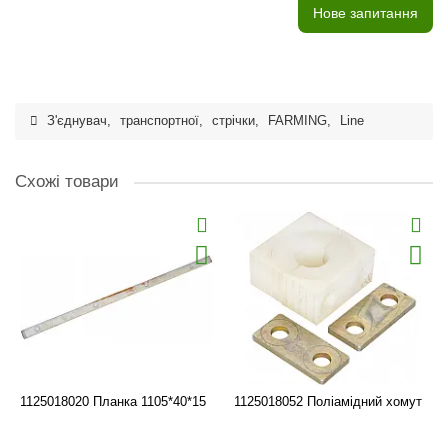
Нове запитання
З'єднувач
,
транспортної
,
стрічки
,
FARMING
,
Line
Схожі товари
1125018020 Планка 1105*40*15
1125018052 Поліамідний хомут