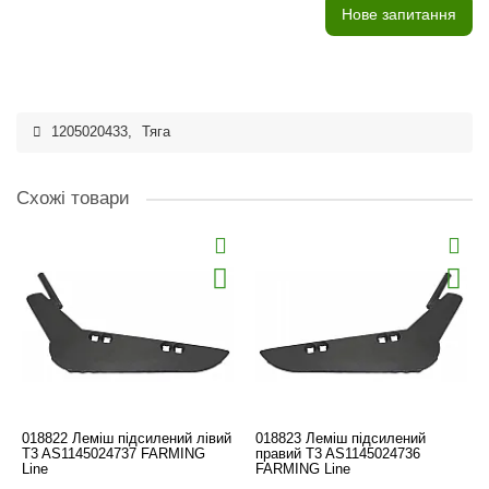
Нове запитання
1205020433
,
Тяга
Схожі товари
018822 Леміш підсилений лівий
018823 Леміш підсилений
T3 AS1145024737 FARMING
правий T3 AS1145024736
Line
FARMING Line