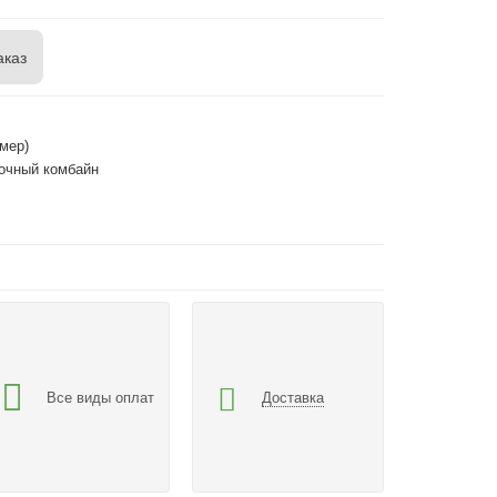
аказ
мер)
очный комбайн
Все виды оплат
Доставка