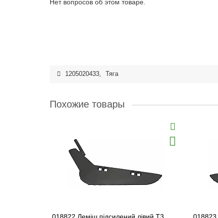
Нет вопросов об этом товаре.
1205020433
,
Тяга
Похожие товары
018822 Леміш підсилений лівий T3
018823