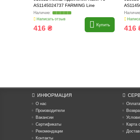
AS1145024737 FARMING Line
AS1145
Написать отзыв
Написа
Купить
416 ₴
416 
ИНФОРМАЦИЯ
СЕР
О нас
Оплат
Производители
Возвра
Вакансии
Услови
Cертификаты
Карта 
Рекомендации
Достав
Контакты