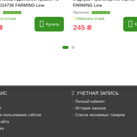
024736 FARMING Line
FARMING Line
ть отзыв
Написать отзыв
Купить
К
₴
245 ₴
ВИС
УЧЕТНАЯ ЗАПИСЬ
а
Личный кабинет
т
История заказов
я пользования сайтом
Список желаемых товаров
сайта
ка