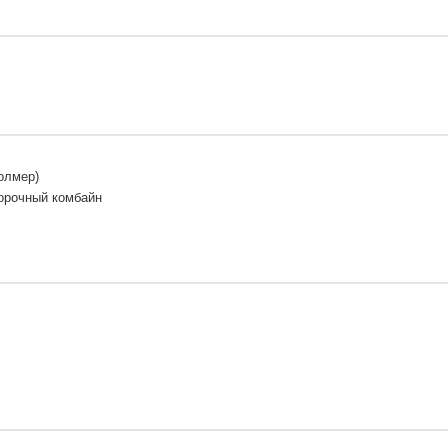
олмер)
орочный комбайн