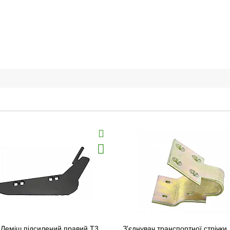
 Леміш підсилений правий T3
З'єднувач транспортної стрічки