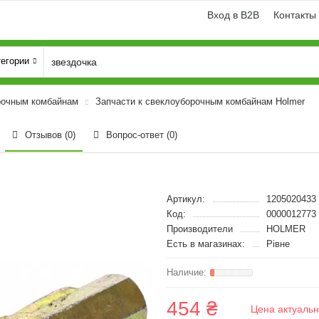
Вход в B2B
Контакты
тегории
рочным комбайнам
Запчасти к свеклоуборочным комбайнам Holmer
Отзывов (0)
Вопрос-ответ
(0)
Артикул:
1205020433
Код:
0000012773
Производители
HOLMER
Есть в магазинах:
Рівне
454 ₴
Цена актуальн