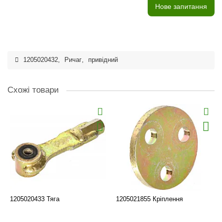
Нове запитання
1205020432
,
Ричаг
,
привідний
Схожі товари
1205020433 Тяга
1205021855 Кріплення