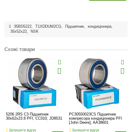
35BD5222
,
T1XDDUM2CG
,
Підшипник
,
кондиціонера
,
35x52x22
,
NSK
Схожі товари
5206 2RS C3 Підшипник
PC30550023CS Підшипник
30x62x23.8 PFI, CC010, JD8531
компресора кондиціонера PFI
[John Deere], AA38601
Залишити відгук
Залишити відгук