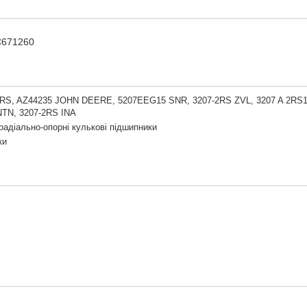
C671260
2RS, AZ44235 JOHN DEERE, 5207EEG15 SNR, 3207-2RS ZVL, 3207 A 2RS
NTN, 3207-2RS INA
радіально-опорні кулькові підшипники
ки