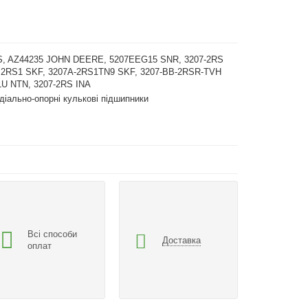
S, AZ44235 JOHN DEERE, 5207EEG15 SNR, 3207-2RS
A 2RS1 SKF, 3207A-2RS1TN9 SKF, 3207-BB-2RSR-TVH
LU NTN, 3207-2RS INA
діально-опорні кулькові підшипники
Всі способи
Доставка
оплат