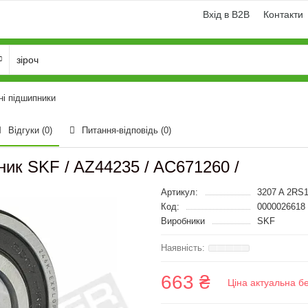
Вхід в B2B
Контакти
ні підшипники
Відгуки (0)
Питання-відповідь
(0)
ик SKF / AZ44235 / AC671260 /
Артикул:
3207 A 2RS1
Код:
0000026618
Виробники
SKF
663 ₴
Ціна актуальна б