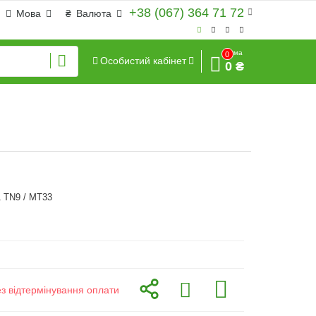
+38 (067) 364 71 72
Мова
₴
Валюта
Сума
0
Особистий кабінет
0 ₴
 TN9 / MT33
ез відтермінування оплати