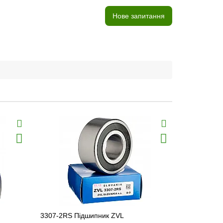
Нове запитання
3307-2RS Підшипник ZVL
1206 Підши