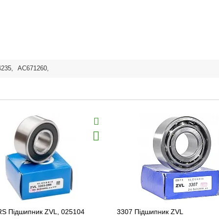
4235
,
AC671260
,
RS Підшипник ZVL, 025104
3307 Підшипник ZVL