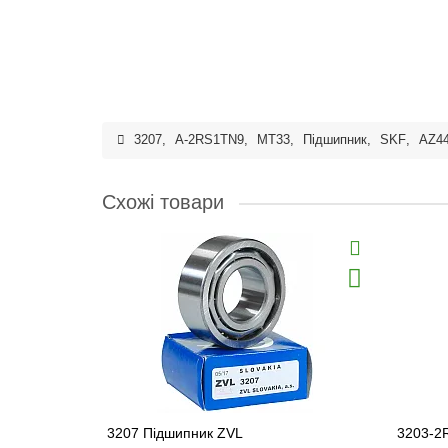
3207
,
A-2RS1TN9
,
MT33
,
Підшипник
,
SKF
,
AZ4
Схожі товари
3207 Підшипник ZVL
3203-2