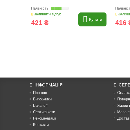
Залишити відгук
Залиши
Купити
421 ₴
416 
ІНФОРМАЦІЯ
СЕРВ
Про нас
Оплат
Виробники
Поверн
Вакансії
Умови 
Сертифікати
Мапа с
Рекомендації
Достав
Контакти