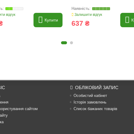
ти відгук
Залишити відгук
Купити
К
₴
637 ₴
ІС
ОБЛІКОВИЙ ЗАПИС
а
Особистий кабінет
ення
Історія замовлень
користування сайтом
Список бажаних товарів
айту
ка