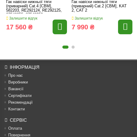
Гак навіски нижньої тяги
Гак навіски нижньої тяги
(приварний) Cat.4 [CBM],
(приварний) Cat.2 [CBM], KAT
582203, RE292124, RE292125,
2, CAT 2
87549255, 87549256
Залишити відгук
Залишити відгук
17 560 ₴
7 990 ₴
ІНФОРМАЦІЯ
Про нас
Виробники
Вакансії
Сертифікати
Рекомендації
Контакти
СЕРВІС
Оплата
Повернення