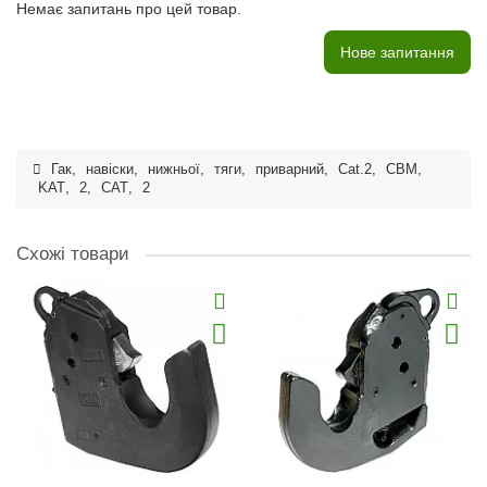
Немає запитань про цей товар.
Нове запитання
Гак
,
навіски
,
нижньої
,
тяги
,
приварний
,
Cat.2
,
CBM
,
KAT
,
2
,
CAT
,
2
Схожі товари