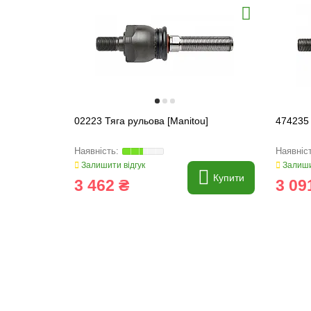
02223 Тяга рульова [Manitou]
474235 
Залишити відгук
Залиши
Купити
3 462 ₴
3 09