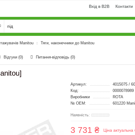
Вхід в B2B
Контакти
тажувачів Manitou
Тяги, наконечники до Manitou
Відгуки (0)
Питання-відповідь
(0)
anitou]
Артикул:
4015075 / 6
Код:
0000078989
Виробники
ROTA
№ OEM:
601220 Mani
3 731 ₴
Ціна актуальна 