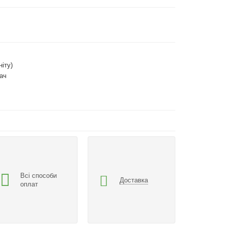
ніту)
ач
Всі способи
Доставка
оплат