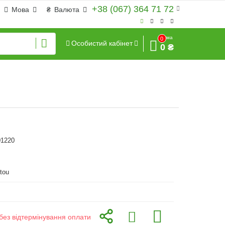
+38 (067) 364 71 72
Мова
₴
Валюта
Сума
0
Особистий кабінет
0 ₴
01220
tou
без відтермінування оплати