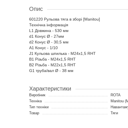
Опис
601220 Рульова тяга в зборі [Manitou]
Технічна інформація
L1 Довжина - 530 мм
d1 Конус Ø - 27мм
d2 Конус Ø - 30,5 мм
A1 Конус - 1/10
J1 Кульова шпилька - M24x1,5 RHT
B1 Різьба - M24x1,5 RHT
B2 Різьба - M22x1,5 RHT
G1 труба/вал Ø - 38 мм
Характеристики
Виробник
ROTA
Техніка
Manitou (
Тип техніки
Навантаж
Товар
Тяги