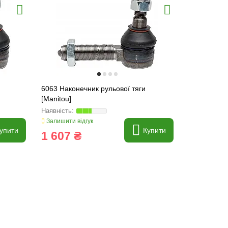
6063 Наконечник рульової тяги
129796 Нак
[Manitou]
[Manitou]
Залишити відгук
Залишити ві
упити
Купити
1 607 ₴
1 607 