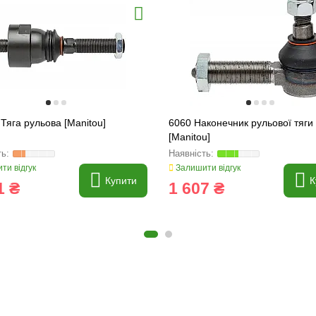
Тяга рульова [Manitou]
6060 Наконечник рульової тяги
[Manitou]
ти відгук
Залишити відгук
Купити
К
1 ₴
1 607 ₴