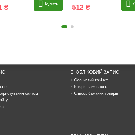
Купити
К
1 ₴
512 ₴
ІС
ОБЛІКОВИЙ ЗАПИС
а
Особистий кабінет
ення
Історія замовлень
користування сайтом
Список бажаних товарів
айту
ка
.