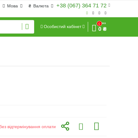
+38 (067) 364 71 72
Мова
₴
Валюта
Сума
0
Особистий кабінет
0 ₴
без відтермінування оплати