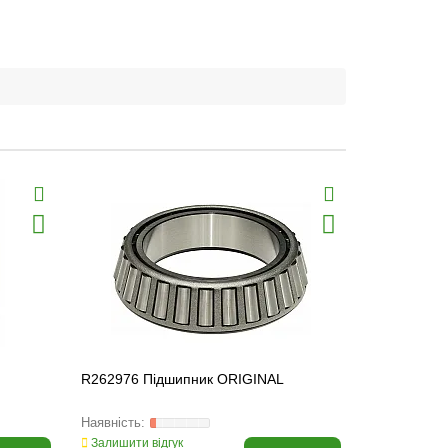
R262976 Підшипник ORIGINAL
R520662 Б
Залишити відгук
Залишити ві