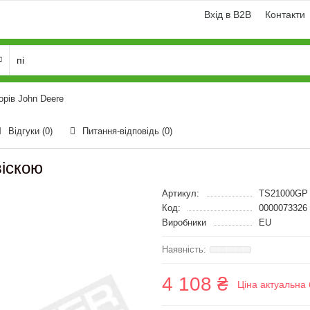
Вхід в B2B
Контакти
орів John Deere
Відгуки (0)
Питання-відповідь
(0)
віскою
Артикул:
TS21000GP
Код:
0000073326
Виробники
EU
4 108 ₴
Ціна актуальна 