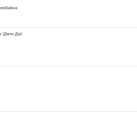
 комбайна
e (Джон Дір)