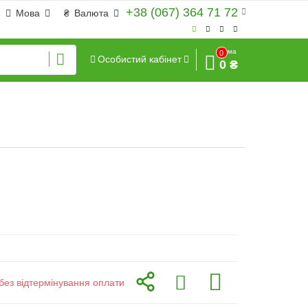
+38 (067) 364 71 72
Мова
₴
Валюта
Сума
0
Особистий кабінет
0 ₴
без відтермінування оплати