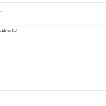
ра
e (Джон Дір)