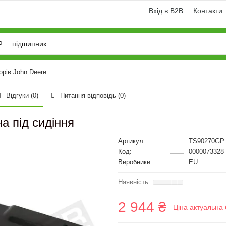
Вхід в B2B
Контакти
орів John Deere
Відгуки (0)
Питання-відповідь
(0)
а під сидіння
Артикул:
TS90270GP
Код:
0000073328
Виробники
EU
2 944 ₴
Ціна актуальна 