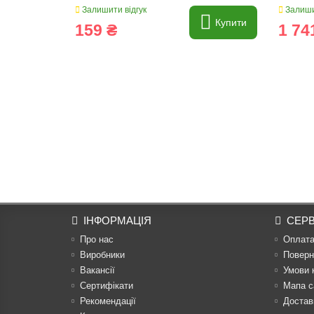
Залишити відгук
Залиши
Купити
159 ₴
1 74
ІНФОРМАЦІЯ
СЕРВ
Про нас
Оплат
Виробники
Поверн
Вакансії
Умови 
Сертифікати
Мапа с
Рекомендації
Достав