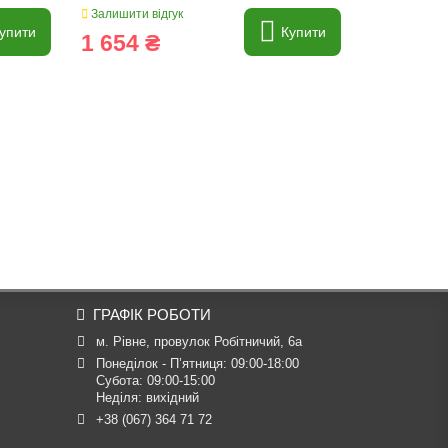
Залишити відгук
Залишити ві
упити
Купити
1 654 ₴
92 ₴
ГРАФІК РОБОТИ
м. Рівне, провулок Робітничий, 6а
Понеділок - П’ятниця: 09:00-18:00

Субота: 09:00-15:00

Неділя: вихідний
+38 (067) 364 71 72