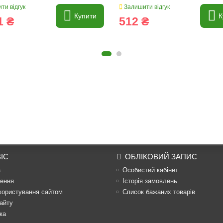
ти відгук
Залишити відгук
Купити
К
1 ₴
512 ₴
ІС
ОБЛІКОВИЙ ЗАПИС
а
Особистий кабінет
ення
Історія замовлень
користування сайтом
Список бажаних товарів
айту
ка