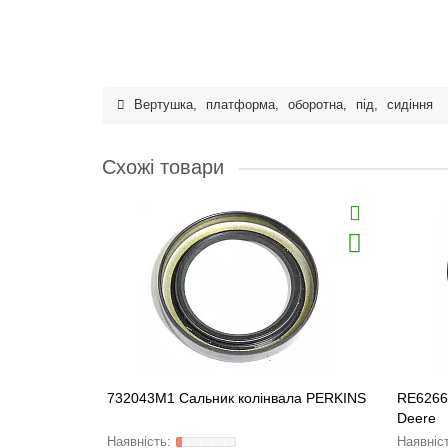
Вертушка
,
платформа
,
оборотна
,
під
,
сидіння
Схожі товари
732043M1 Сальник колінвала PERKINS
RE6266
Deere