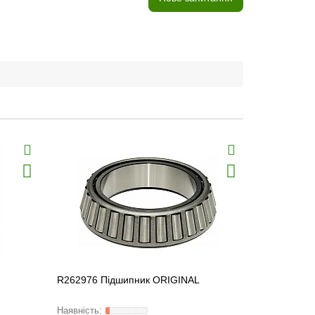
R262976 Підшипник ORIGINAL
R520662 Б