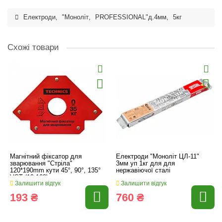
Електроди
,
"Моноліт
,
PROFESSIONAL"д.4мм
,
5кг
Схожі товари
Магнітний фіксатор для
Електроди "Моноліт ЦЛ-11"
зварювання "Стріла"
3мм уп 1кг для для
120*190mm кути 45°, 90°, 135°
нержавіючої сталі
VST (12-162)
Залишити відгук
Залишити відгук
193 ₴
760 ₴