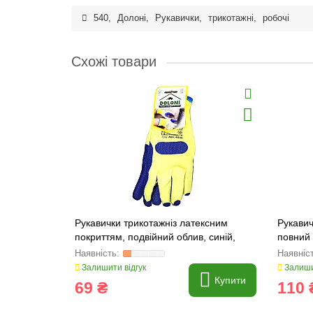
540
,
Долоні
,
Рукавички
,
трикотажні
,
робочі
Схожі товари
Рукавички трикотажніз латексним
Рукавич
покриттям, подвійний облив, синій,
повний 
розмір 10 (4502) Долоні
(4518) 
Залишити відгук
Залиши
Купити
69 ₴
110 