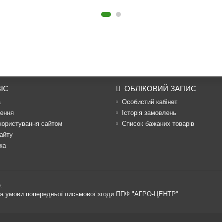
ІС
ОБЛІКОВИЙ ЗАПИС
а
Особистий кабінет
ення
Історія замовлень
користування сайтом
Список бажаних товарів
айту
ка
.
 за умови попередньої письмової згоди ППФ "АГРО-ЦЕНТР"