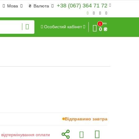
+38 (067) 364 71 72
Мова
₴
Валюта
Сума
0
Особистий кабінет
0 ₴
Відправимо завтра
з відтермінування оплати