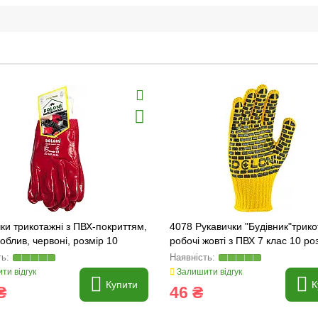
ки трикотажні з ПВХ-покриттям,
4078 Рукавички "Будівник"трико
облив, червоні, розмір 10
робочі жовті з ПВХ 7 клас 10 ро
Долоні
ти відгук
Залишити відгук
Купити
К
₴
46 ₴