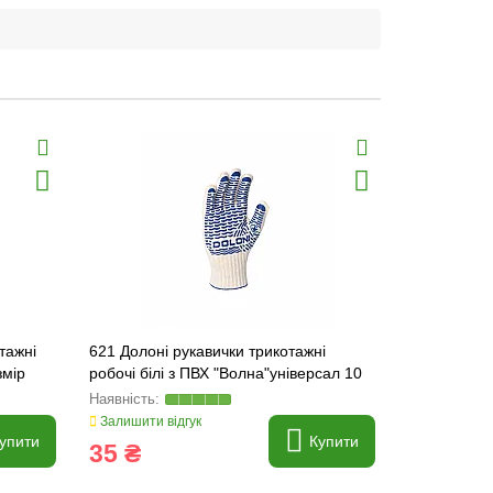
тажні
621 Долоні рукавички трикотажні
4547 Рукави
змір
робочі білі з ПВХ "Волна"універсал 10
поліуретан
клас
розмір 8
Залишити відгук
Залишити ві
упити
Купити
35 ₴
60 ₴