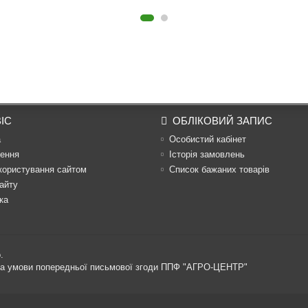
ІС
ОБЛІКОВИЙ ЗАПИС
а
Особистий кабінет
ення
Історія замовлень
користування сайтом
Список бажаних товарів
айту
ка
.
 за умови попередньої письмової згоди ППФ "АГРО-ЦЕНТР"