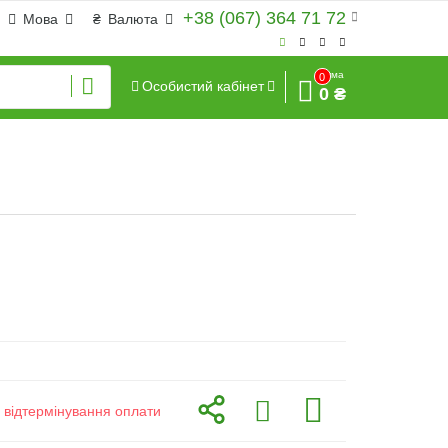
+38 (067) 364 71 72
Мова
₴
Валюта
Сума
0
Особистий кабінет
0 ₴
з відтермінування оплати