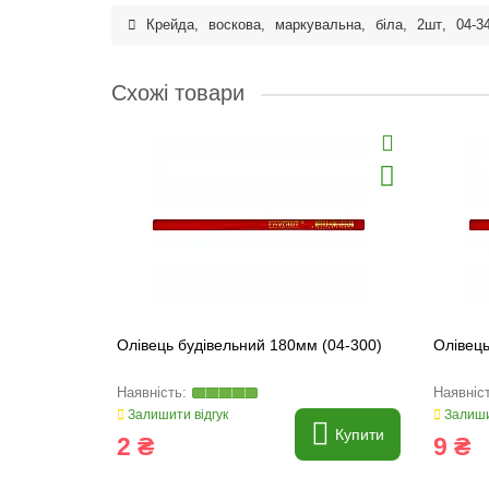
Крейда
,
воскова
,
маркувальна
,
біла
,
2шт
,
04-3
Схожі товари
Олівець будівельний 180мм (04-300)
Олівець
Залишити відгук
Залиши
Купити
2 ₴
9 ₴