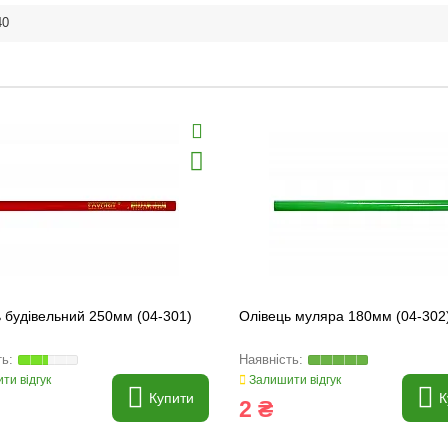
40
 будівельний 250мм (04-301)
Олівець муляра 180мм (04-302
ти відгук
Залишити відгук
Купити
К
2 ₴