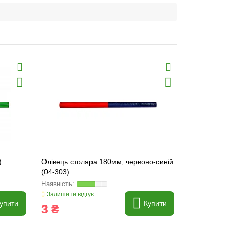
)
Олівець столяра 180мм, червоно-синій
Олівець дл
(04-303)
Залишити відгук
Залишити ві
упити
Купити
3 ₴
4 ₴