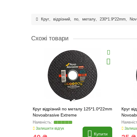
Круг
,
відрізний
,
по
,
металу
,
230*1.9*22mm
,
Nov
Схожі товари
Круг відрізний по металу 125*1.0*22mm
Круг ві
Novoabrasive Extreme
Novoabr
Залишити відгук
Залиши
Купити