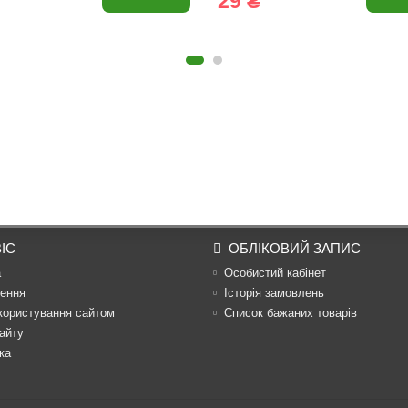
29 ₴
ІС
ОБЛІКОВИЙ ЗАПИС
а
Особистий кабінет
ення
Історія замовлень
користування сайтом
Список бажаних товарів
айту
ка