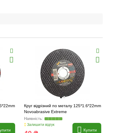
1.6*22mm
Круг відрізний по металу 125*1.6*22mm
Круг відріз
Novoabrasive Extreme
Novoabrasi
Залишити відгук
Залишити ві
упити
Купити