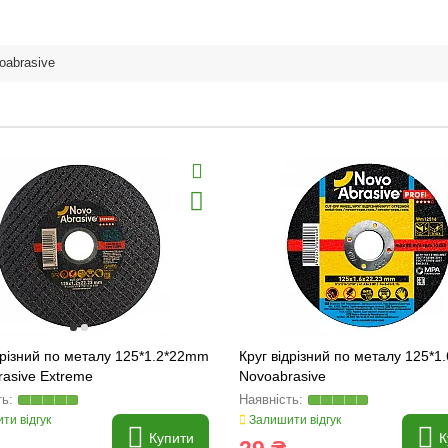
oabrasive
дрізний по металу 125*1.2*22mm
Круг відрізний по металу 125*
asive Extreme
Novoabrasive
ти відгук
Залишити відгук
Купити
К