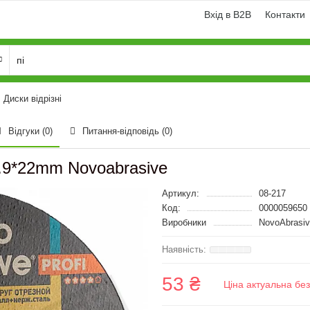
Вхід в B2B
Контакти
Диски відрізні
Відгуки (0)
Питання-відповідь
(0)
1.9*22mm Novoabrasive
Артикул:
08-217
Код:
0000059650
Виробники
NovoAbrasi
53 ₴
Ціна актуальна бе