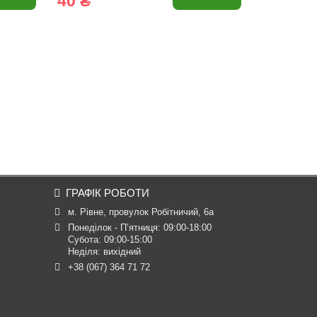
40 ₴
11 ₴
ГРАФІК РОБОТИ
м. Рівне, провулок Робітничий, 6а
Понеділок - П’ятниця: 09:00-18:00

Субота: 09:00-15:00

Неділя: вихідний
+38 (067) 364 71 72