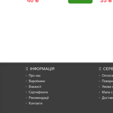
40 ₴
35 ₴
ІНФОРМАЦІЯ
СЕРВ
Про нас
Оплат
Виробники
Поверн
Вакансії
Умови 
Сертифікати
Мапа с
Рекомендації
Достав
Контакти