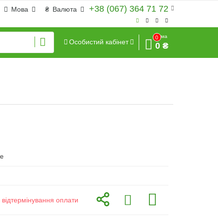
+38 (067) 364 71 72
Мова
₴
Валюта
Сума
0
Особистий кабінет
0 ₴
ve
з відтермінування оплати