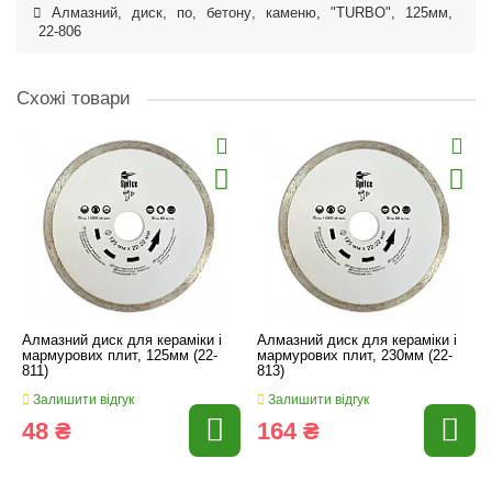
Алмазний
,
диск
,
по
,
бетону
,
каменю
,
"TURBO"
,
125мм
,
22-806
Схожі товари
Алмазний диск для кераміки і
Алмазний диск для кераміки і
мармурових плит, 125мм (22-
мармурових плит, 230мм (22-
811)
813)
Залишити відгук
Залишити відгук
48 ₴
164 ₴