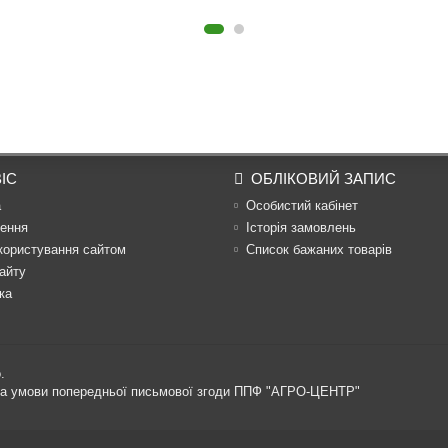
ІС
ОБЛІКОВИЙ ЗАПИС
а
Особистий кабінет
ення
Історія замовлень
користування сайтом
Список бажаних товарів
айту
ка
.
 за умови попередньої письмової згоди ППФ "АГРО-ЦЕНТР"