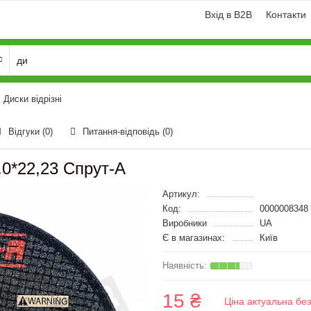
Вхід в B2B
Контакти
Диски відрізні
Відгуки (0)
Питання-відповідь
(0)
.0*22,23 Спрут-A
Артикул:
Код:
0000008348
Виробники
UA
Є в магазинах:
Київ
15 ₴
Ціна актуальна бе