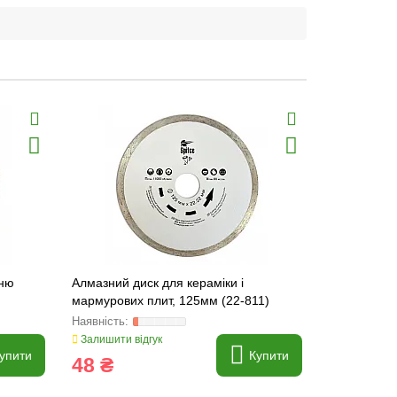
еню
Алмазний диск для кераміки і
Алмазний ди
мармурових плит, 125мм (22-811)
мармурових
Залишити відгук
Залишити ві
упити
Купити
48 ₴
164 ₴