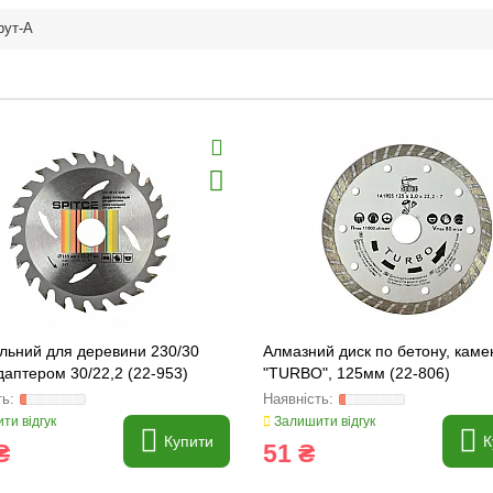
рут-A
льний для деревини 230/30
Алмазний диск по бетону, кам
даптером 30/22,2 (22-953)
"TURBO", 125мм (22-806)
ти відгук
Залишити відгук
Купити
К
₴
51 ₴