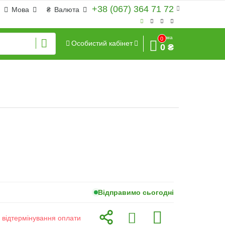
+38 (067) 364 71 72
Мова
₴
Валюта
Сума
0
Особистий кабінет
0 ₴
Відправимо сьогодні
з відтермінування оплати