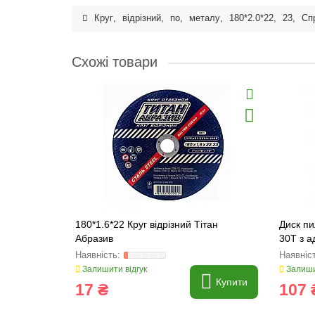
Круг
,
відрізний
,
по
,
металу
,
180*2.0*22
,
23
,
Сп
Схожі товари
180*1.6*22 Круг відрізний Тітан
Диск пи
Абразив
30Т з а
Залишити відгук
Залиши
Купити
17 ₴
107 