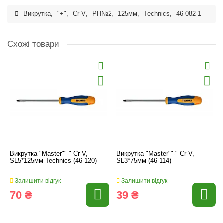
Викрутка
,
"+"
,
Cr-V
,
PH№2
,
125мм
,
Technics
,
46-082-1
Схожі товари
Викрутка "Master""-" Cr-V,
Викрутка "Master""-" Cr-V,
SL5*125мм Technics (46-120)
SL3*75мм (46-114)
Залишити відгук
Залишити відгук
70 ₴
39 ₴