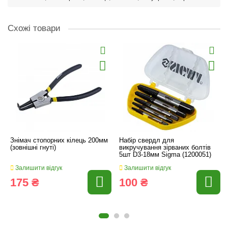
Схожі товари
Знімач стопорних кілець 200мм
Набір свердл для
(зовнішні гнуті)
викручування зірваних болтів
5шт D3-18мм Sigma (1200051)
Залишити відгук
Залишити відгук
175 ₴
100 ₴