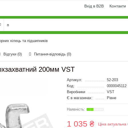
Вхід в B2B
Контакти
орних кілець та підшипників
Відгуки (0)
Питання-відповідь
(0)
ьохзахватний 200мм VST
Артикул:
52-203
Код:
0000045112
Виробники
VST
Є в магазинах:
Рівне
1 035 ₴
Ціна актуальна 