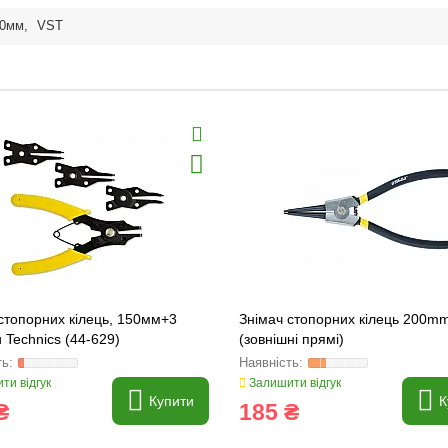
00мм
,
VST
стопорних кілець, 150мм+3
Знімач стопорних кілець 200m
 Technics (44-629)
(зовнішні прямі)
ти відгук
Залишити відгук
Купити
К
₴
185 ₴