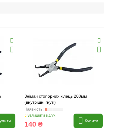
m
Знімач стопорних кілець 200мм
Знімач сто
(внутрішні гнуті)
(внутрішні 
Залишити відгук
Залишити ві
упити
Купити
140 ₴
140 ₴