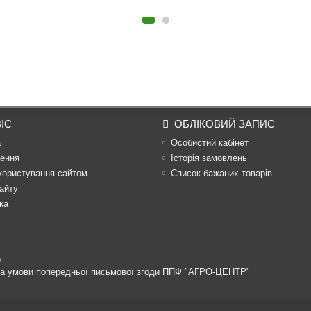
ІС
ОБЛІКОВИЙ ЗАПИС
а
Особистий кабінет
ення
Історія замовлень
користування сайтом
Список бажаних товарів
айту
ка
.
 за умови попередньої письмової згоди ППФ "АГРО-ЦЕНТР"