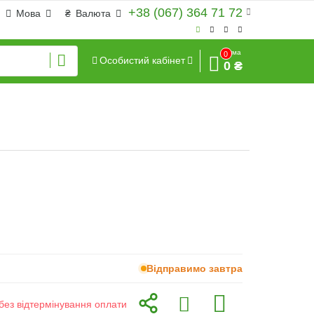
+38 (067) 364 71 72
Мова
₴
Валюта
Сума
0
Особистий кабінет
0 ₴
Відправимо завтра
без відтермінування оплати