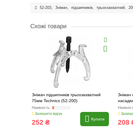
52-203
,
Знімач
,
підшипників
,
трьохзахватний
,
2
Схожі товари
Знімач підшипників трьохзахватний
Знімач 
75мм Technics (52-200)
насадки
Залишити відгук
Залиши
Купити
252 ₴
208 