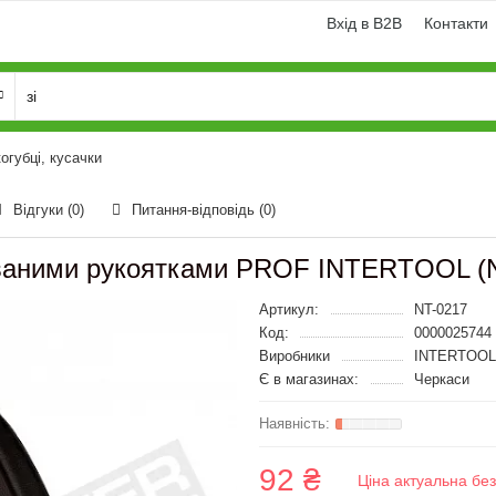
Вхід в B2B
Контакти
огубці, кусачки
Відгуки (0)
Питання-відповідь
(0)
ьованими рукоятками PROF INTERTOOL (
Артикул:
NT-0217
Код:
0000025744
Виробники
INTERTOOL
Є в магазинах:
Черкаси
92 ₴
Ціна актуальна бе