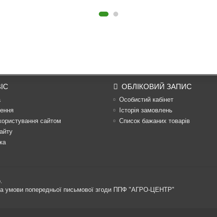
ІС
ОБЛІКОВИЙ ЗАПИС
а
Особистий кабінет
ення
Історія замовлень
користування сайтом
Список бажаних товарів
айту
ка
.
 за умови попередньої письмової згоди ППФ "АГРО-ЦЕНТР"