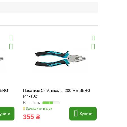
 BERG
Пасатижі Cr-V, нікель, 200 мм BERG
Тонкогубці 
(44-102)
(44-104)
Залишити відгук
Залишити ві
упити
Купити
355 ₴
230 ₴