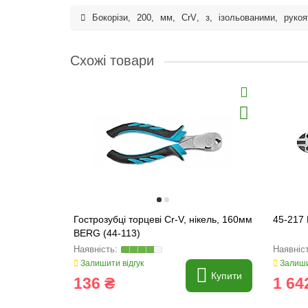
Бокорізи
,
200
,
мм
,
CrV
,
з
,
ізольованими
,
рукоя
Схожі товари
Гострозубці торцеві Cr-V, нікель, 160мм
45-217
BERG (44-113)
Залишити відгук
Залиши
Купити
136 ₴
1 64