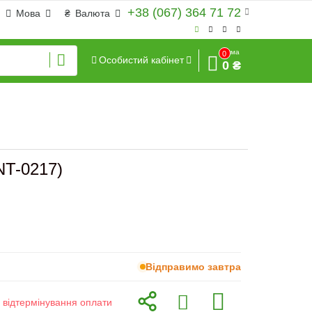
+38 (067) 364 71 72
Мова
₴
Валюта
Сума
0
Особистий кабінет
0 ₴
NT-0217)
Відправимо завтра
з відтермінування оплати