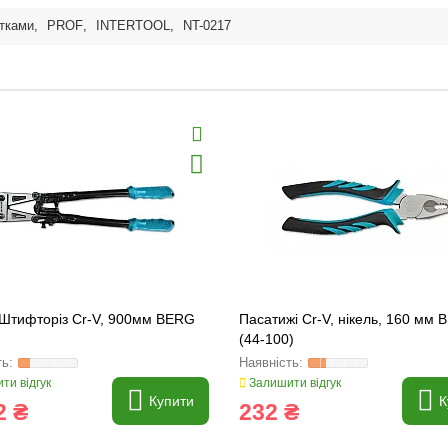
тками
,
PROF
,
INTERTOOL
,
NT-0217
 Штифторіз Cr-V, 900мм BERG
Пасатижі Cr-V, нікель, 160 мм
(44-100)
ти відгук
Залишити відгук
Купити
К
2 ₴
232 ₴