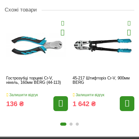
Схожі товари
Гострозубці торцеві Cr-V,
45-217 Штифторіз Cr-V, 900мм
нікель, 160мм BERG (44-113)
BERG
Залишити відгук
Залишити відгук
136 ₴
1 642 ₴