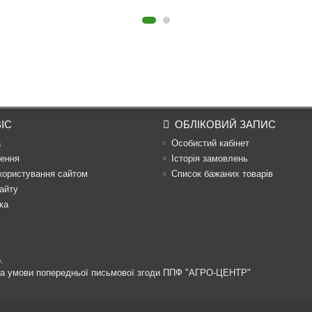
ІС
ОБЛІКОВИЙ ЗАПИС
а
Особистий кабінет
ення
Історія замовлень
користування сайтом
Список бажаних товарів
айту
ка
.
 за умови попередньої письмової згоди ППФ "АГРО-ЦЕНТР"