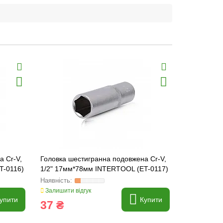
а Cr-V,
Головка шестигранна подовжена Cr-V,
Головка ше
T-0116)
1/2" 17мм*78мм INTERTOOL (ET-0117)
1/2" 18мм*
Залишити відгук
Залишити ві
упити
Купити
37 ₴
41 ₴