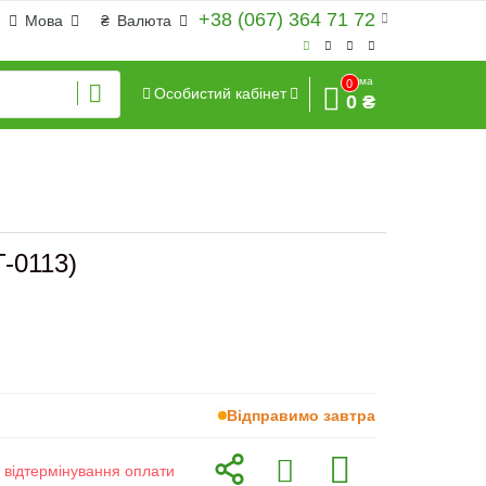
+38 (067) 364 71 72
Мова
₴
Валюта
Сума
0
Особистий кабінет
0 ₴
-0113)
Відправимо завтра
з відтермінування оплати