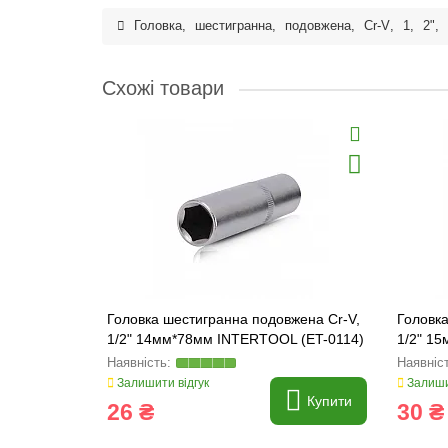
Головка
,
шестигранна
,
подовжена
,
Cr-V
,
1
,
2"
,
Схожі товари
Головка шестигранна подовжена Cr-V,
Головка
1/2" 14мм*78мм INTERTOOL (ET-0114)
1/2" 1
Залишити відгук
Залиши
Купити
26 ₴
30 ₴