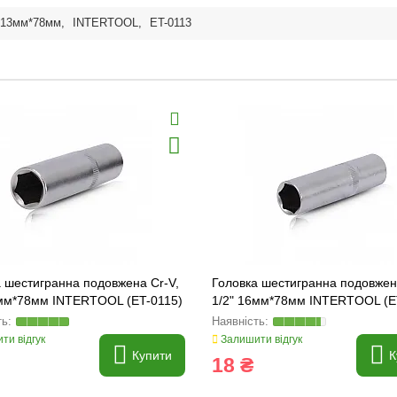
13мм*78мм
,
INTERTOOL
,
ET-0113
 шестигранна подовжена Cr-V,
Головка шестигранна подовжен
5мм*78мм INTERTOOL (ET-0115)
1/2" 16мм*78мм INTERTOOL (E
ти відгук
Залишити відгук
Купити
К
18 ₴