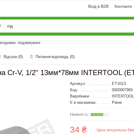
Вхід в B2B
Контакти
ехідники, подовжувачі
Відгуки (0)
Питання-відповідь
(0)
а Cr-V, 1/2" 13мм*78мм INTERTOOL (ET
Артикул:
ET-0113
Код:
0000007965
Виробники
INTERTOOL
Є в магазинах:
Рівне
34 ₴
Ціна актуальна бе