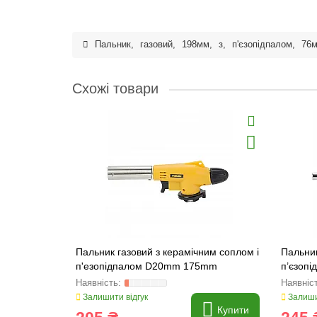
Пальник
,
газовий
,
198мм
,
з
,
п'єзопідпалом
,
76
Схожі товари
Пальник газовий з керамічним соплом і
Пальник
п'езопідпалом D20mm 175mm
п’єзоп
(29013
Залишити відгук
Залиши
Купити