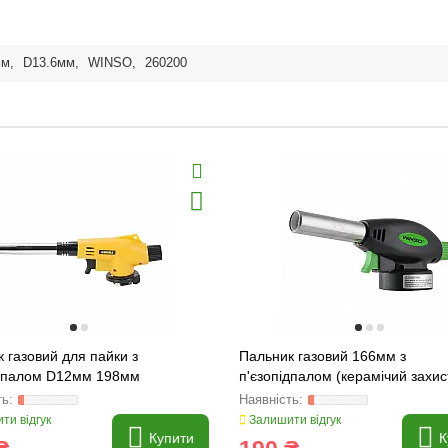
мм
,
D13.6мм
,
WINSO
,
260200
 газовий для пайки з
Пальник газовий 166мм з
ідпалом D12мм 198мм
п'єзопідпалом (керамічий захис
71)
сопла) 68мм WINSO (260220)
ти відгук
Залишити відгук
Купити
К