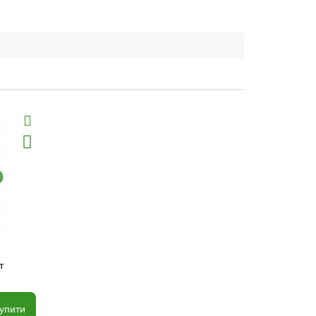
т
упити