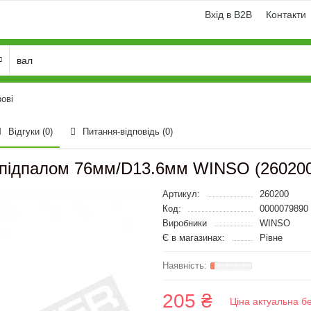
Вхід в B2B
Контакти
ові
Відгуки (0)
Питання-відповідь
(0)
зопідпалом 76мм/D13.6мм WINSO (26020
Артикул:
260200
Код:
0000079890
Виробники
WINSO
Є в магазинах:
Рівне
205 ₴
Ціна актуальна б