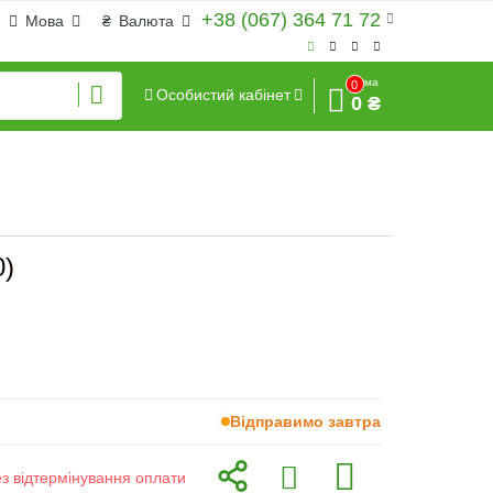
+38 (067) 364 71 72
Мова
₴
Валюта
Сума
0
Особистий кабінет
0 ₴
0)
Відправимо завтра
ез відтермінування оплати