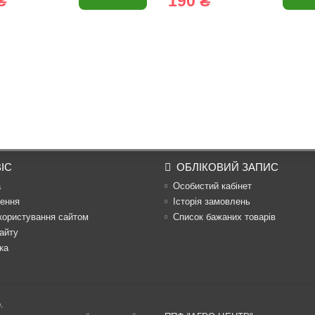
₴
190 ₴
ІС
ОБЛІКОВИЙ ЗАПИС
а
Особистий кабінет
ення
Історія замовлень
користування сайтом
Список бажаних товарів
айту
ка
.