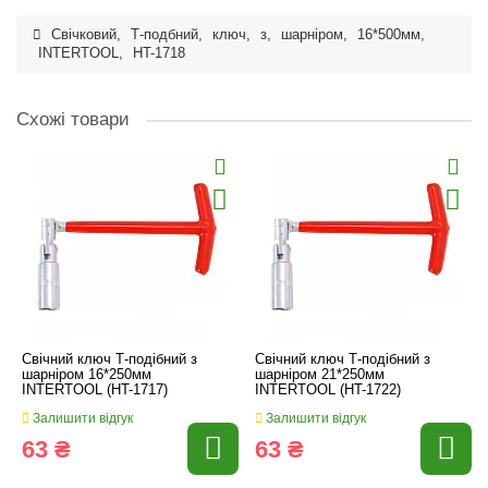
Свічковий
,
Т-подбний
,
ключ
,
з
,
шарніром
,
16*500мм
,
INTERTOOL
,
HT-1718
Схожі товари
Свічний ключ Т-подібний з
Свічний ключ Т-подібний з
шарніром 16*250мм
шарніром 21*250мм
INTERTOOL (HT-1717)
INTERTOOL (HT-1722)
Залишити відгук
Залишити відгук
63 ₴
63 ₴