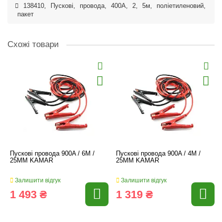
138410
,
Пускові
,
провода
,
400A
,
2
,
5м
,
поліетиленовий
,
пакет
Схожі товари
Пускові провода 900A / 6M /
Пускові провода 900A / 4M /
25MM KAMAR
25MM KAMAR
Залишити відгук
Залишити відгук
1 493 ₴
1 319 ₴