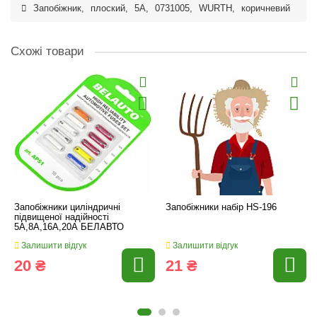
Запобіжник
,
плоский
,
5A
,
0731005
,
WURTH
,
коричневий
Схожі товари
Запобіжники циліндричні
Запобіжники набір HS-196
підвищеної надійності
5А,8А,16А,20А БЕЛАВТО
Залишити відгук
Залишити відгук
20 ₴
21 ₴