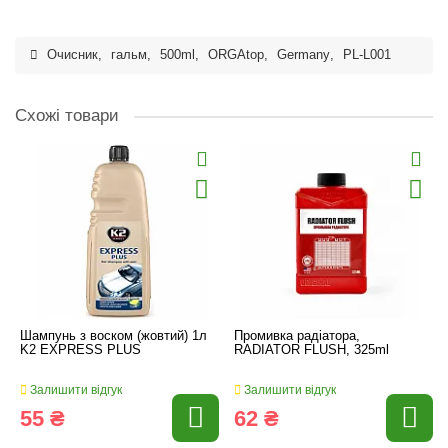
Очисник
,
гальм
,
500ml
,
ORGAtop
,
Germany
,
PL-L001
Схожі товари
Шампунь з воском (жовтий) 1л
Промивка радіатора,
K2 EXPRESS PLUS
RADIATOR FLUSH, 325ml
Залишити відгук
Залишити відгук
55 ₴
62 ₴