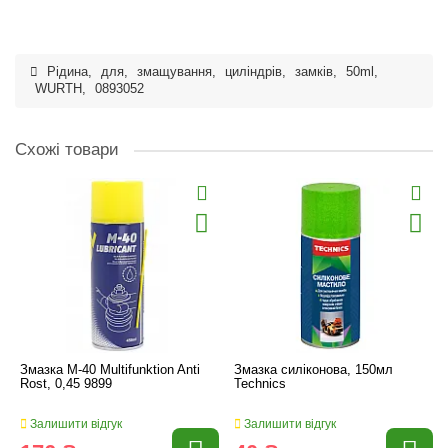
Рідина
,
для
,
змащування
,
циліндрів
,
замків
,
50ml
,
WURTH
,
0893052
Схожі товари
Змазка М-40 Multifunktion Anti
Змазка силіконова, 150мл
Rost, 0,45 9899
Technics
Залишити відгук
Залишити відгук