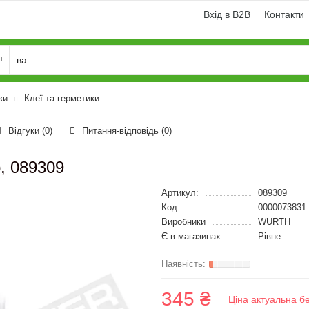
Вхід в B2B
Контакти
ки
Клеї та герметики
Відгуки (0)
Питання-відповідь
(0)
, 089309
Артикул:
089309
Код:
0000073831
Виробники
WURTH
Є в магазинах:
Рівне
345 ₴
Ціна актуальна б