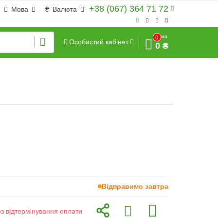
+38 (067) 364 71 72
Мова
₴
Валюта
Сума
0
Особистий кабінет
0 ₴
Відправимо завтра
ез відтермінування оплати