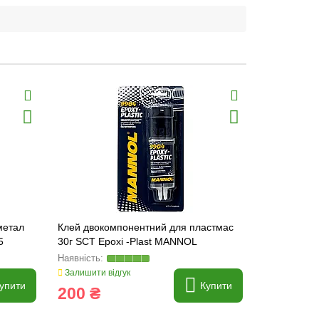
метал
Клей двокомпонентний для пластмас
Супер Клей 
5
30г SCT Epoxi -Plast MANNOL
клей Manno
Залишити відгук
Залишити ві
упити
Купити
200 ₴
32 ₴