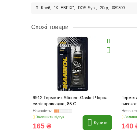
Клей
,
"KLEBFIX"
,
DOS-Sys.
,
20гр
,
089309
Схожі товари
9912 Герметик Silicone-Gasket Чорна
Гермети
силік прокладка, 85 G
високот
червони
Залишити відгук
Залиши
Купити
165 ₴
140 