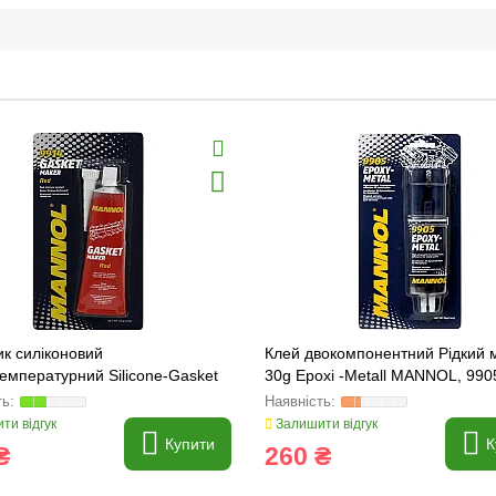
к силіконовий
Клей двокомпонентний Рідкий 
емпературний Silicone-Gasket
30g Epoxi -Metall MANNOL, 990
й , 85 G 9914
ти відгук
Залишити відгук
Купити
К
₴
260 ₴