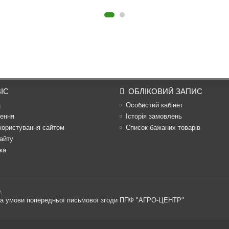
ІС
ОБЛІКОВИЙ ЗАПИС
а
Особистий кабінет
ення
Історія замовлень
користування сайтом
Список бажаних товарів
айту
ка
.
 за умови попередньої письмової згоди ППФ "АГРО-ЦЕНТР"