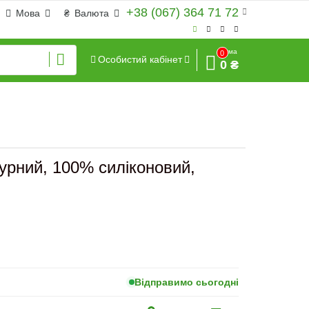
+38 (067) 364 71 72
Мова
₴
Валюта
Сума
0
Особистий кабінет
0 ₴
рний, 100% силіконовий,
Відправимо сьогодні