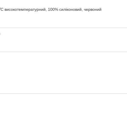
 високотемпературний, 100% силіконовий, червоний
и