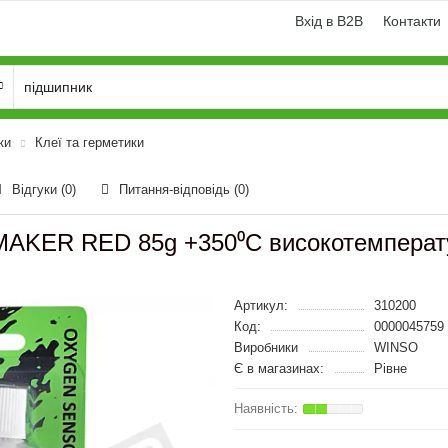
Вхід в B2B
Контакти
ки
Клеї та герметики
Відгуки (0)
Питання-відповідь
(0)
AKER RED 85g +350⁰С високотемперату
Артикул:
310200
Код:
0000045759
Виробники
WINSO
Є в магазинах:
Рівне