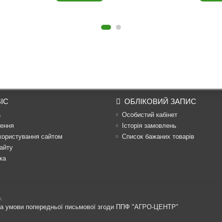
ІС
ОБЛІКОВИЙ ЗАПИС
а
Особистий кабінет
ення
Історія замовлень
користування сайтом
Список бажаних товарів
айту
ка
.
 за умови попередньої письмової згоди ППФ "АГРО-ЦЕНТР"