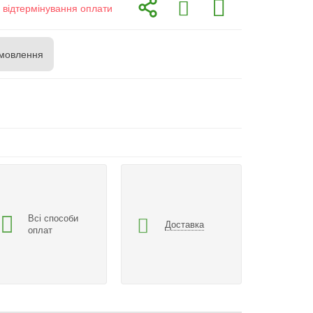
з відтермінування оплати
мовлення
Всі способи
Доставка
оплат