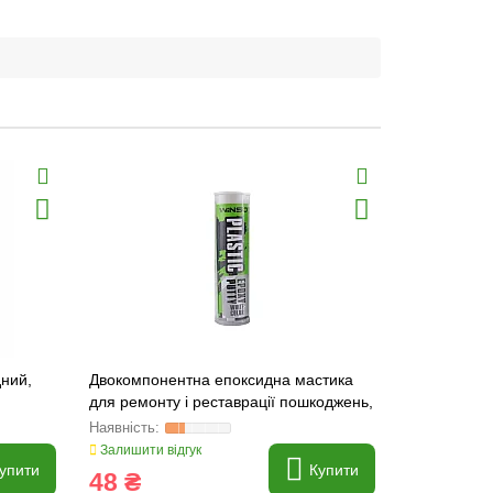
ний,
Двокомпонентна епоксидна мастика
Клей двоко
для ремонту і реставрації пошкоджень,
сірий, 20g
біла, 57g (60/288) WINSO
Залишити відгук
Залишити ві
упити
Купити
48 ₴
44 ₴