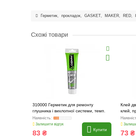
Герметик
,
прокладок
,
GASKET
,
MAKER
,
RED
,
Схожі товари
310000 Герметик для ремонту
Клей д
глушника і вихлопної системи, темп.
клей, п
до1200°С, сірий, 150g WINSO
Залишити відгук
Залиши
Купити
83 ₴
73 ₴