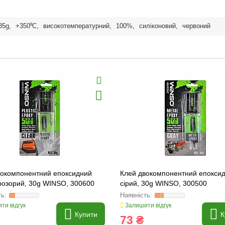
85g
,
+350⁰С
,
високотемпературний
,
100%
,
силіконовий
,
червоний
вокомпонентний епоксидний
Клей двокомпонентний епоксид
розорий, 30g WINSO, 300600
сірий, 30g WINSO, 300500
ти відгук
Залишити відгук
Купити
К
73 ₴