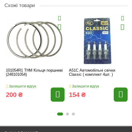
Схожі товари
101054R1 THM Кільця поршневі
A51C Автомобільні свічки
(248101054)
Classic ( комплект 4шт. )
Залишити відгук
Залишити відгук
200 ₴
154 ₴