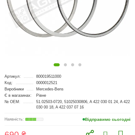
Артикул:
800019511000
Код:
0000012521
Виробники
Mercedes-Bens
Є в магазинах:
Рівне
№ OEM:
51.02503-0720, 51025030806, A 422 030 01 24, A 422
030 00 18, A 422 037 07 16
Відправимо сьогодні
690 ₴