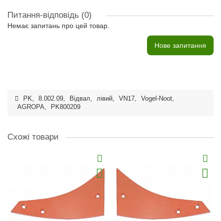
Питання-відповідь
(0)
Немає запитань про цей товар.
Нове запитання
PK
,
8.002.09
,
Відвал
,
лівий
,
VN17
,
Vogel-Noot
,
AGROPA
,
PK800209
Схожі товари