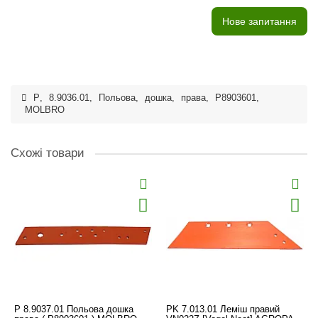
Нове запитання
P
,
8.9036.01
,
Польова
,
дошка
,
права
,
P8903601
,
MOLBRO
Схожі товари
P 8.9037.01 Польова дошка
PK 7.013.01 Леміш правий