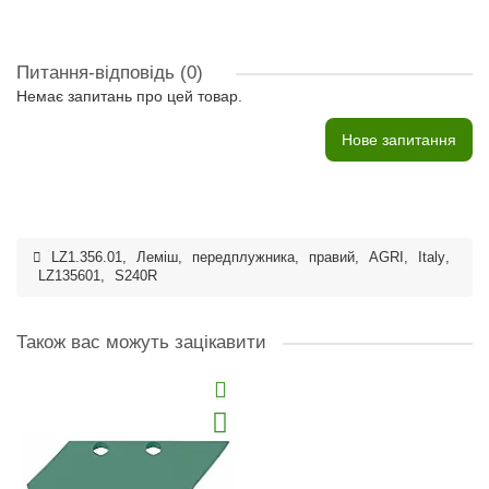
Питання-відповідь
(0)
Немає запитань про цей товар.
Нове запитання
LZ1.356.01
,
Леміш
,
передплужника
,
правий
,
AGRI
,
Italy
,
LZ135601
,
S240R
Також вас можуть зацікавити