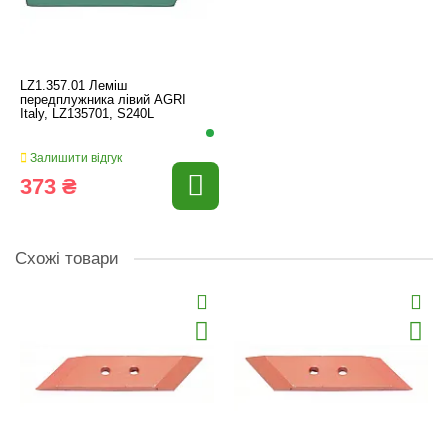
LZ1.357.01 Леміш
передплужника лівий AGRI
Italy, LZ135701, S240L
Залишити відгук
373 ₴
Схожі товари