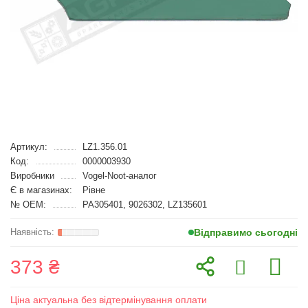
Артикул:
LZ1.356.01
Код:
0000003930
Виробники
Vogel-Noot-аналог
Є в магазинах:
Рівне
№ OEM:
РА305401, 9026302, LZ135601
Відправимо сьогодні
373 ₴
Ціна актуальна без відтермінування оплати