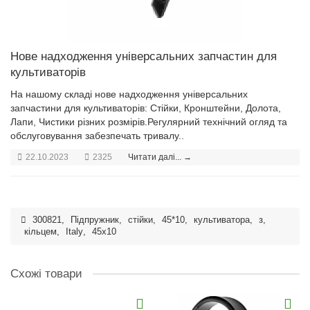
Нове надходження універсальних запчастин для
культиваторів
На нашому складі нове надходження універсальних
запчастини для культиваторів: Стійки, Кронштейни, Долота,
Лапи, Чистики різних розмірів.Регулярний технічний огляд та
обслуговування забезпечать тривалу..
22.10.2023
2325
Читати далі... →
300821
,
Підпружник
,
стійки
,
45*10
,
культиватора
,
з
,
кільцем
,
Italy
,
45x10
Схожі товари