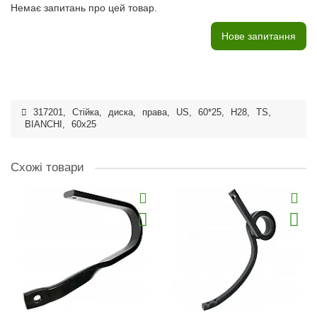
Немає запитань про цей товар.
Нове запитання
317201
,
Стійка
,
диска
,
права
,
US
,
60*25
,
H28
,
TS
,
BIANCHI
,
60x25
Схожі товари