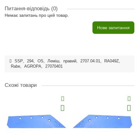
Питання-відповідь
(0)
Немає запитань про цей товар.
Нове запитання
SSP
,
294
,
OS
,
Леміш
,
правий
,
2707.04.01
,
RA049Z
,
Rabe
,
AGROPA
,
27070401
Схожі товари