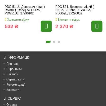
PDG 51 UL Довертач лівий (
PDG 52 L Довертач лівий (
RA010 ) [Rabe] AGROPA,
RA027 ) [Rabe] AGROPA,
PDG51UL, 27290102
PDG52L, 27290802
Залишити відгук
Залишити відгук
532 ₴
2 370 ₴
ІНФОРМАЦІЯ
Про нас
Виробники
Вакансії
Сертифікати
Рекомендації
Контакти
СЕРВІС
Оплата