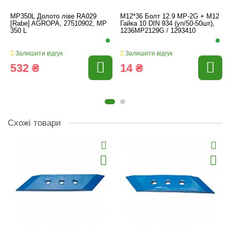
MP350L Долото ліве RA029
M12*36 Болт 12.9 MP-2G + M12
[Rabe] AGROPA, 27510902, MP
Гайка 10 DIN 934 (уп/50-50шт),
350 L
1236MP2129G / 1293410
Залишити відгук
Залишити відгук
532 ₴
14 ₴
Схожі товари