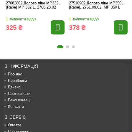
27082802 Долото ліве MP332L
27510902 Долото ліве MP350L
[Rabe] MP 332 L, 2708.28.02
[Rabe], 2751.09.02, MP 350 L
Залишити відгук
Залишити відгук
325 ₴
378 ₴
ІНФОРМАЦІЯ
Про нас
Виробники
Вакансії
Сертифікати
Рекомендації
Контакти
СЕРВІС
Оплата
Повернення