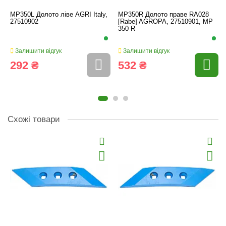
MP350L Долото ліве AGRI Italy,
MP350R Долото праве RA028
27510902
[Rabe] AGROPA, 27510901, MP
350 R
Залишити відгук
Залишити відгук
292 ₴
532 ₴
Схожі товари