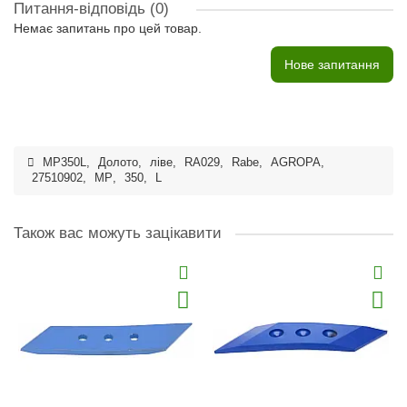
Питання-відповідь
(0)
Немає запитань про цей товар.
Нове запитання
MP350L
,
Долото
,
ліве
,
RA029
,
Rabe
,
AGROPA
,
27510902
,
MP
,
350
,
L
Також вас можуть зацікавити