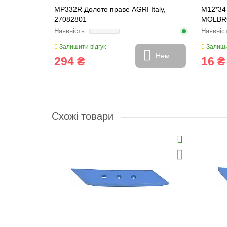
2L [Rabe]
MP332R Долото праве AGRI Italy,
M12*34 
27082801
MOLBRO
Залишити відгук
Залиши
Купити
Немає в наявності
294 ₴
16 ₴
Схожі товари