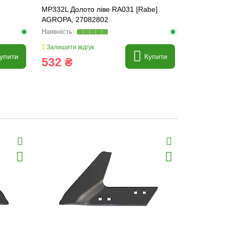
MP332L Долото ліве RA031 [Rabe]
MP332R Дол
AGROPA, 27082802
AGROPA, 2
Залишити відгук
Залишити ві
упити
Купити
532 ₴
532 ₴