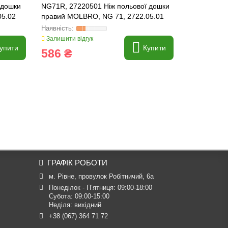
 дошки
NG71R, 27220501 Ніж польової дошки
PDG 51 UL 
05.02
правий MOLBRO, NG 71, 2722.05.01
[Rabe] AG
Залишити відгук
Залишити ві
упити
Купити
586 ₴
532 ₴
ГРАФІК РОБОТИ
м. Рівне, провулок Робітничий, 6а
Понеділок - П’ятниця: 09:00-18:00

Субота: 09:00-15:00

Неділя: вихідний
+38 (067) 364 71 72