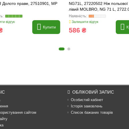
 Долото праве, 27510901, MP
NG71L, 27220502 Ніж польової
лівий MOLBRO, NG 71 L, 2722.
ти відгук
Залишити відгук
Купити
К
₴
586 ₴
ІС
ОБЛІКОВИЙ ЗАПИС
а
Особистий кабінет
ення
Історія замовлень
користування сайтом
Список бажаних товарів
айту
ка