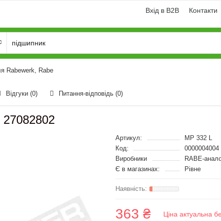
Вхід в B2B
Контакти
я Rabewerk, Rabe
Відгуки (0)
Питання-відповідь
(0)
, 27082802
Артикул:
MP 332 L
Код:
0000004004
Виробники
RABE-анало
Є в магазинах:
Рівне
363 ₴
Ціна актуальна б