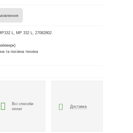
мовлення
MP332 L, MP 332 L, 27082802
абеверк)
на та посівна техніка
Всі способи
Доставка
оплат