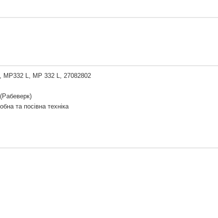
, MP332 L, MP 332 L, 27082802
(Рабеверк)
обна та посівна техніка