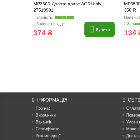
MP350R Долото праве AGRI Italy,
MP350R
27510901
350 R
Залишити відгук
Залиши
Купити
374 ₴
134 
ІНФОРМАЦІЯ
СЕРВ
Про нас
Оплат
Виробники
Поверн
Вакансії
Умови 
Сертифікати
Мапа с
Рекомендації
Достав