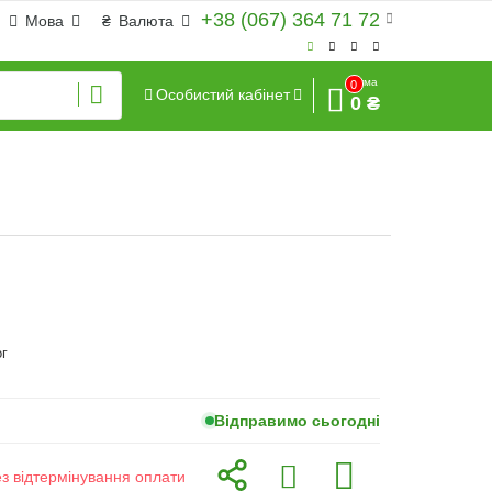
+38 (067) 364 71 72
Мова
₴
Валюта
Сума
0
Особистий кабінет
0 ₴
г
Відправимо сьогодні
ез відтермінування оплати