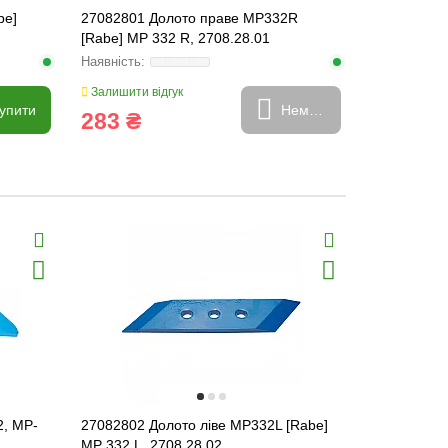
be]
27082801 Долото праве MP332R
[Rabe] MP 332 R, 2708.28.01
Залишити відгук
упити
Немає в наявності
283 ₴
2, MP-
27082802 Долото ліве MP332L [Rabe]
27510902 Д
MP 332 L, 2708.28.02
2751.09.02