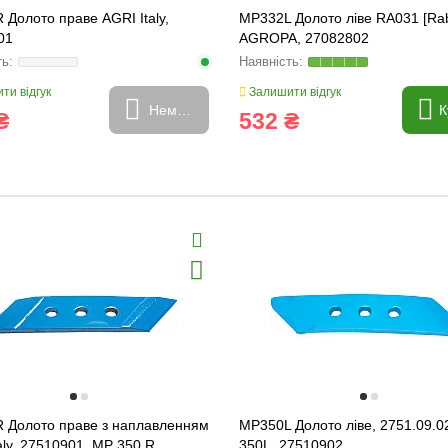
Долото праве AGRI Italy,
MP332L Долото ліве RA031 [Ra
01
AGROPA, 27082802
ти відгук
Залишити відгук
Немає в наявності
К
₴
532 ₴
 Долото праве з наплавленням
MP350L Долото ліве, 2751.09.0
aly, 27510901, MP 350 R
350L, 27510902