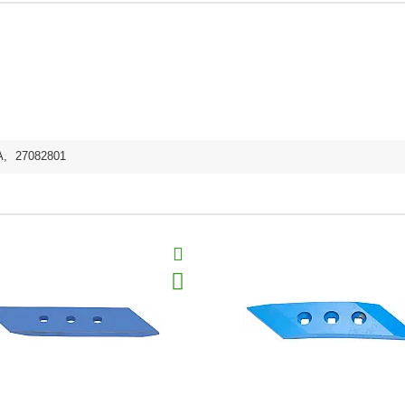
A
,
27082801