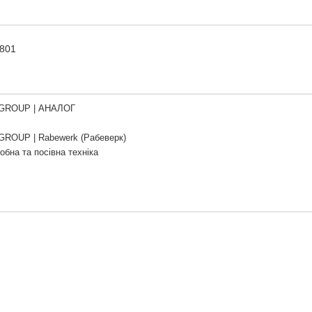
2801
GROUP | АНАЛОГ
ROUP | Rabewerk (Рабеверк)
обна та посівна техніка