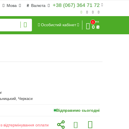
+38 (067) 364 71 72
Мова
₴
Валюта
Сума
0
Особистий кабінет
0 ₴
г
ьницький, Черкаси
Відправимо сьогодні
ез відтермінування оплати