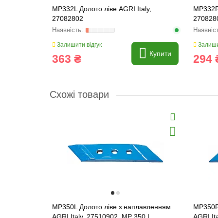
MP332L Долото ліве AGRI Italy,
MP332R 
27082802
270828
Залишити відгук
Залиши
Купити
363 ₴
294 
Схожі товари
MP350L Долото ліве з наплавленням
MP350R
AGRI Italy, 27510902, MP 350 L
AGRI It