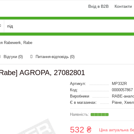
Вхід в B2B
Контакти
я Rabewerk, Rabe
Відгуки (0)
Питання-відповідь
(0)
[Rabe] AGROPA, 27082801
Артикул:
MP332R
Код:
0000057867
Виробники
RABE-анало
Є в магазинах:
Рівне, Хмел
532 ₴
Ціна актуальна б