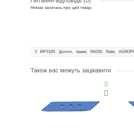
Питання-відповідь
(0)
Немає запитань про цей товар.
MP332R
,
Долото
,
праве
,
RA030
,
Rabe
,
AGROP
Також вас можуть зацікавити