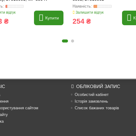
ти відгук
Залишити відгук
Купити
К
3 ₴
254 ₴
ІС
ОБЛІКОВИЙ ЗАПИС
а
Особистий кабінет
ення
Історія замовлень
користування сайтом
Список бажаних товарів
айту
ка