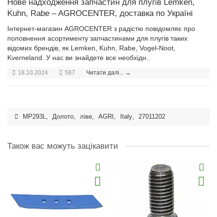
Нове надходження запчастин для плугів Lemken,
Kuhn, Rabe – AGROCENTER, доставка по Україні
Інтернет-магазин AGROCENTER з радістю повідомляє про
поповнення асортименту запчастинами для плугів таких
відомих брендів, як Lemken, Kuhn, Rabe, Vogel-Noot,
Kverneland. У нас ви знайдете все необхідн..
18.10.2024
587
Читати далі... →
MP293L
,
Долото
,
ліве
,
AGRI
,
Italy
,
27011202
Також вас можуть зацікавити